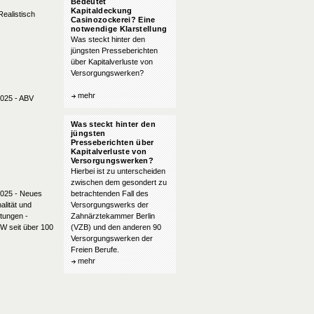
Bedeutet
Kapitaldeckung
ealistisch
Casinozockerei? Eine
notwendige Klarstellung
Was steckt hinter den
jüngsten Presseberichten
über Kapitalverluste von
Versorgungswerken?
mehr
025 - ABV
Was steckt hinter den
jüngsten
Presseberichten über
Kapitalverluste von
Versorgungswerken?
Hierbei ist zu unterscheiden
zwischen dem gesondert zu
2025 - Neues
betrachtenden Fall des
ng
alität und
Versorgungswerks der
tungen -
Zahnärztekammer Berlin
VW seit über 100
(VZB) und den anderen 90
Versorgungswerken der
Freien Berufe.
mehr