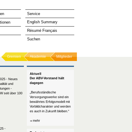
ten
Service
English Summary
tionen
Résumé Français
Suchen
Gremien
Akademie
Mitglieder
Aktuell
Der ABV-Vorstand hält
2025 - Neues
dagegen
alität und
tungen -
„Berufsständische
VW seit über 100
Versorgungswerke sind ein
bewährtes Erfolgsmodell mit
Vorbildcharakter und werden
es auch in Zukunft bleiben.“
mehr
25 -