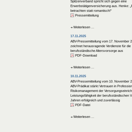
November
Spitzenverband spricht sich gegen eine
2025
Erwerbstätigenversicherung aus. Henke: „R
-
betrachten statt romantisch!“
Neues
Pressemitteilung
ABV-
Prädikat
ABV-
Weiterlesen …
stärkt
Pressemitteilung
Vertrauen
17.11.2025
vom
in
9.
ABV-Pressemitteilung vom 17. November 2
Professionalität
Dezember
zeichnet herausragende Verdienste für die
und
2025
berufsständische Altersvorsorge aus
Risikomanagement
-
PDF-Download
der
Spitzenverband
Versorgungseinrichtungen
spricht
-
ABV-
Weiterlesen …
sich
Leistungsfähigkeit
Pressemitteilung
gegen
10.11.2025
der
vom
eine
berufsständischen
17.
ABV-Pressemitteilung vom 10. November 
Erwerbstätigenversicheru
VW
November
ABV-Prädikat stärkt Vertrauen in Profession
aus.
seit
2025
Risikomanagement der Versorgungseinrich
Henke:
über
-
Leistungsfähigkeit der berufsständischen 
„Realistisch
100
ABV
Jahren erfolgreich und zuverlässig
betrachten
Jahren
zeichnet
PDF-Datei
statt
erfolgreich
herausragende
romantisch!“
und
Verdienste
ABV-
Weiterlesen …
zuverlässig!
für
Pressemitteilung
die
vom
berufsständische
10.