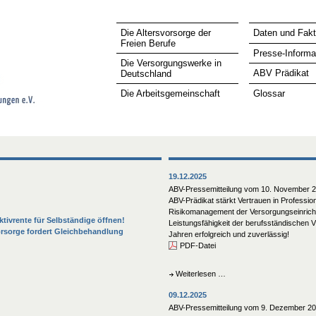
Die Altersvorsorge der
Daten und Fak
Freien Berufe
Presse-Informa
Die Versorgungswerke in
ABV Prädikat
Deutschland
Die Arbeitsgemeinschaft
Glossar
19.12.2025
ABV-Pressemitteilung vom 10. November 
ABV-Prädikat stärkt Vertrauen in Profession
Risikomanagement der Versorgungseinrich
tivrente für Selbständige öffnen!
Leistungsfähigkeit der berufsständischen 
orsorge fordert Gleichbehandlung
Jahren erfolgreich und zuverlässig!
PDF-Datei
ABV-
Weiterlesen …
Pressemitteilung
09.12.2025
vom
10.
ABV-Pressemitteilung vom 9. Dezember 20